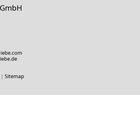
e GmbH
riebe.com
iebe.de
|
Sitemap
H