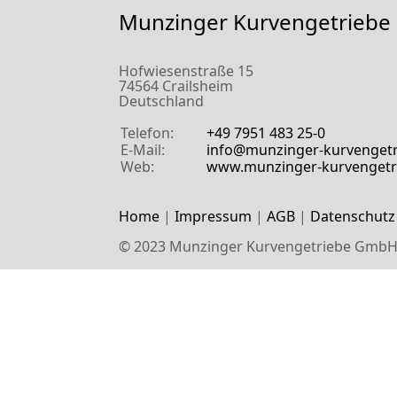
Munzinger Kurvengetrieb
Hofwiesenstraße 15
74564 Crailsheim
Deutschland
Telefon:
+49 7951 483 25-0
E-Mail:
info@munzinger-kurvenget
Web:
www.munzinger-kurvengetr
Home
|
Impressum
|
AGB
|
Datenschutz
© 2023 Munzinger Kurvengetriebe Gmb